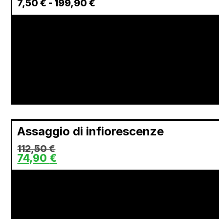
7,50
€
-
199,90
€
Assaggio di infiorescenze
112,50
€
74,90
€